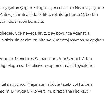
yla şaşırtan Çağlar Ertuğrul, yeni dizisinin Nisan ayı içinde
fili Aşk isimli dizide birlikte rol aldığı Burcu Özberk’in
eni dizisinden bahsetti.
 girecek. Çok heyecanlıyız. 2 ay boyunca Adana’da
us dizisinin çekimleri biterken, montaj aşamasına geçilen
Aydoğan, Menderes Samancılar, Uğur Uzunel, Altan
ğı Magarsus bir aksiyon yapımı olarak izleyicilerin
anlatan oyuncu, “Yapımcının böyle talebi yoktu, ben
aldım. Bir ayda 8 kilo verdim, biraz daha kilo kaldı”