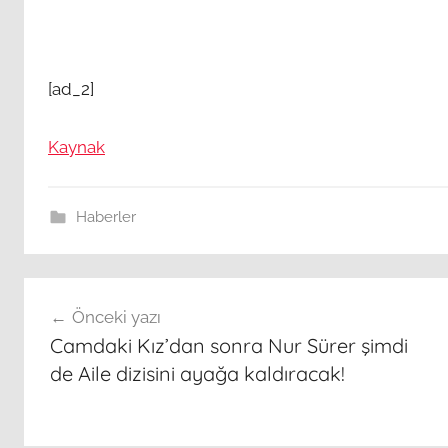
[ad_2]
Kaynak
Haberler
Yazı
Önceki yazı
gezinmesi
Camdaki Kız’dan sonra Nur Sürer şimdi
de Aile dizisini ayağa kaldıracak!