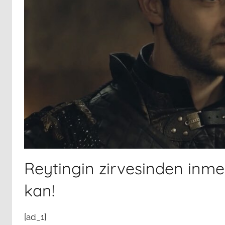
Reytingin zirvesinden inm
kan!
[ad_1]