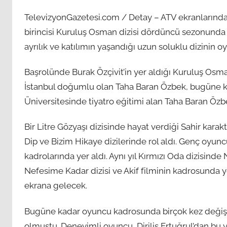
TelevizyonGazetesi.com / Detay – ATV ekranların
birincisi Kuruluş Osman dizisi dördüncü sezonund
ayrılık ve katılımın yaşandığı uzun soluklu dizinin 
Başrolünde Burak Özçivit’in yer aldığı Kuruluş Osma
İstanbul doğumlu olan Taha Baran Özbek, bugüne kada
Üniversitesinde tiyatro eğitimi alan Taha Baran Özbe
Bir Litre Gözyaşı dizisinde hayat verdiği Sahir kara
Dip ve Bizim Hikaye dizilerinde rol aldı. Genç oyunc
kadrolarında yer aldı. Aynı yıl Kırmızı Oda dizisinde
Nefesime Kadar dizisi ve Akif filminin kadrosunda
ekrana gelecek.
Bugüne kadar oyuncu kadrosunda birçok kez değişim
olmuştu. Deneyimli oyuncu, Diriliş Ertuğrul’dan bu yan