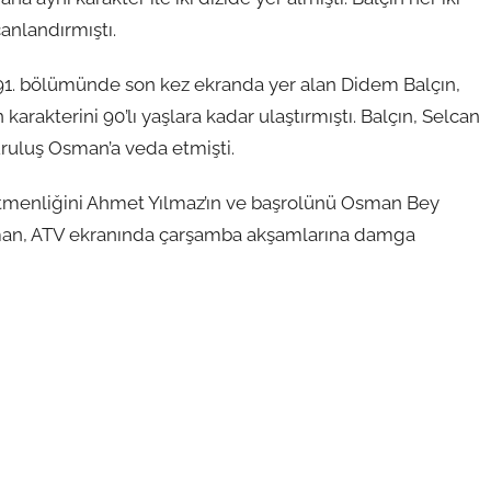
canlandırmıştı.
 91. bölümünde son kez ekranda yer alan Didem Balçın,
arakterini 90’lı yaşlara kadar ulaştırmıştı. Balçın, Selcan
uruluş Osman’a veda etmişti.
etmenliğini Ahmet Yılmaz’ın ve başrolünü Osman Bey
Osman, ATV ekranında çarşamba akşamlarına damga