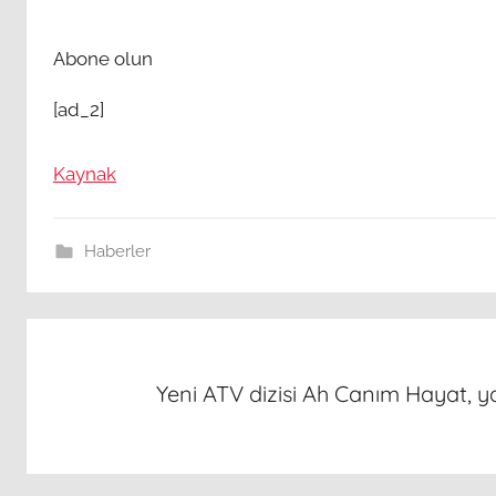
Abone olun
[ad_2]
Kaynak
Haberler
Yazı
gezinmesi
Yeni ATV dizisi Ah Canım Hayat, y