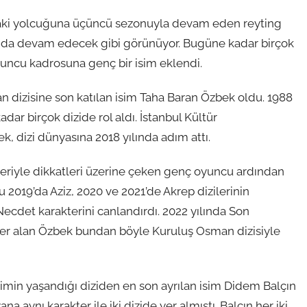
daki yolcuğuna üçüncü sezonuyla devam eden reyting
a da devam edecek gibi görünüyor. Bugüne kadar birçok
oyuncu kadrosuna genç bir isim eklendi.
n dizisine son katılan isim Taha Baran Özbek oldu. 1988
r birçok dizide rol aldı. İstanbul Kültür
k, dizi dünyasına 2018 yılında adım attı.
kteriyle dikkatleri üzerine çeken genç oyuncu ardından
u 2019’da Aziz, 2020 ve 2021’de Akrep dizilerinin
 Necdet karakterini canlandırdı. 2022 yılında Son
 yer alan Özbek bundan böyle Kuruluş Osman dizisiyle
in yaşandığı diziden en son ayrılan isim Didem Balçın
a aynı karakter ile iki dizide yer almıştı. Balçın her iki