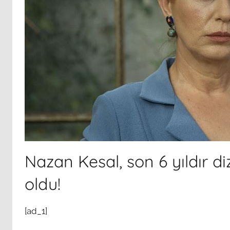
Nazan Kesal, son 6 yıldır di
oldu!
[ad_1]