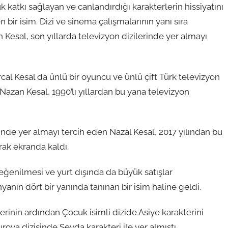
 katkı sağlayan ve canlandırdığı karakterlerin hissiyatını
bir isim. Dizi ve sinema çalışmalarının yanı sıra
esal, son yıllarda televizyon dizilerinde yer almayı
cal Kesal da ünlü bir oyuncu ve ünlü çift Türk televizyon
Nazan Kesal, 1990’lı yıllardan bu yana televizyon
inde yer almayı tercih eden Nazal Kesal, 2017 yılından bu
arak ekranda kaldı.
beğenilmesi ve yurt dışında da büyük satışlar
yanın dört bir yanında tanınan bir isim haline geldi.
inin ardından Çocuk isimli dizide Asiye karakterini
va dizisinde Sevda karakteri ile yer almıştı.