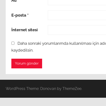
Ad
*
E-posta
*
İnternet sitesi
Daha sonraki yorumlarımda kullanılması için adı
kaydedilsin.
WordPress Theme: Donovan by ThemeZee.