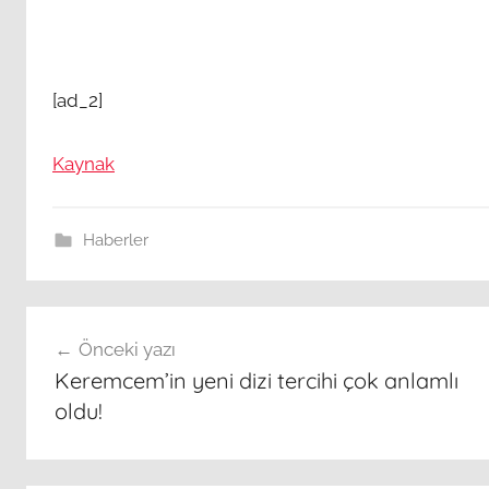
[ad_2]
Kaynak
Haberler
Yazı
Önceki yazı
gezinmesi
Keremcem’in yeni dizi tercihi çok anlamlı
oldu!