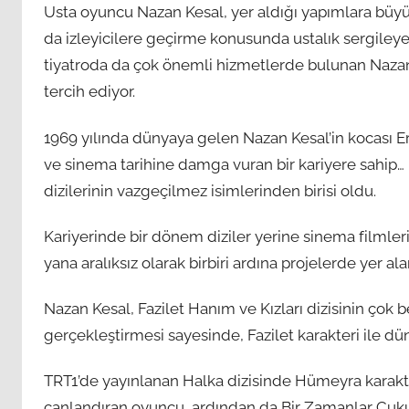
Usta oyuncu Nazan Kesal, yer aldığı yapımlara büyük
da izleyicilere geçirme konusunda ustalık sergileyen 
tiyatroda da çok önemli hizmetlerde bulunan Nazan K
tercih ediyor.
1969 yılında dünyaya gelen Nazan Kesal’in kocası Er
ve sinema tarihine damga vuran bir kariyere sahip… 
dizilerinin vazgeçilmez isimlerinden birisi oldu.
Kariyerinde bir dönem diziler yerine sinema filmler
yana aralıksız olarak birbiri ardına projelerde yer al
Nazan Kesal, Fazilet Hanım ve Kızları dizisinin çok 
gerçekleştirmesi sayesinde, Fazilet karakteri ile dün
TRT1’de yayınlanan Halka dizisinde Hümeyra karakter
canlandıran oyuncu, ardından da Bir Zamanlar Çukuro