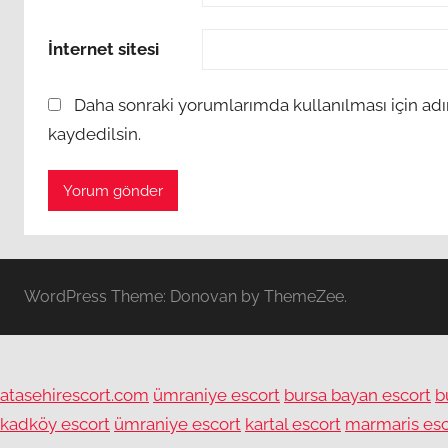
İnternet sitesi
Daha sonraki yorumlarımda kullanılması için adı
kaydedilsin.
WordPress Theme: Donovan by ThemeZee.
atasehirescort.com
ümraniye escort
bursa bayan escort
b
kadköy escort
ümraniye escort
kartal escort
marmaris esc