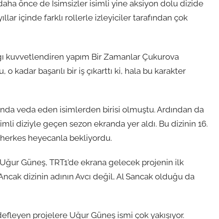
ha önce de İsimsizler isimli yine aksiyon dolu dizide
ar içinde farklı rollerle izleyiciler tarafından çok
bağı kuvvetlendiren yapım Bir Zamanlar Çukurova
 o kadar başarılı bir iş çıkarttı ki, hala bu karakter
onda veda eden isimlerden birisi olmuştu. Ardından da
imli diziyle geçen sezon ekranda yer aldı. Bu dizinin 16.
i herkes heyecanla bekliyordu.
en Uğur Güneş, TRT1’de ekrana gelecek projenin ilk
Ancak dizinin adının Avcı değil, Al Sancak olduğu da
edefleyen projelere Uğur Güneş ismi çok yakışıyor.