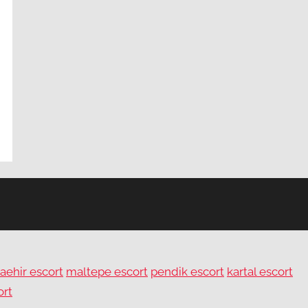
taehir escort
maltepe escort
pendik escort
kartal escort
ort