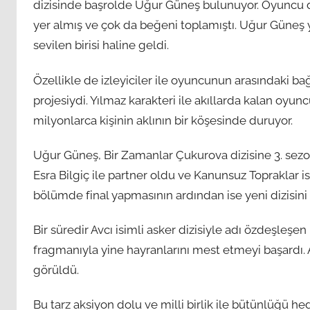
dizisinde başrolde Uğur Güneş bulunuyor. Oyuncu da
yer almış ve çok da beğeni toplamıştı. Uğur Güneş yıll
sevilen birisi haline geldi.
Özellikle de izleyiciler ile oyuncunun arasındaki 
projesiydi. Yılmaz karakteri ile akıllarda kalan oyuncu,
milyonlarca kişinin aklının bir köşesinde duruyor.
Uğur Güneş, Bir Zamanlar Çukurova dizisine 3. sez
Esra Bilgiç ile partner oldu ve Kanunsuz Topraklar is
bölümde final yapmasının ardından ise yeni dizisin
Bir süredir Avcı isimli asker dizisiyle adı özdeşleş
fragmanıyla yine hayranlarını mest etmeyi başardı. 
görüldü.
Bu tarz aksiyon dolu ve milli birlik ile bütünlüğü h