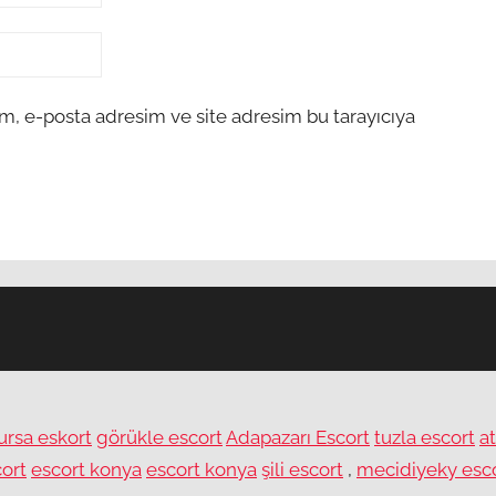
m, e-posta adresim ve site adresim bu tarayıcıya
ursa eskort
görükle escort
Adapazarı Escort
tuzla escort
a
ort
escort konya
escort konya
şili escort
,
mecidiyeky esc