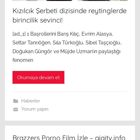
Kızılcık Şerbeti dizisinde reytinglerde
birincilik sevinci!
[ad_1] 1 Başrollerini Barış Kılıç, Evrim Alasya,
Settar Tanrıöğen, Sıla Türkoğlu, Sibel Taşçıoğlu,
Doğukan Güngör ve Müjde Uzman’ın paylaştığı
fenomen
Okumaya devam et
Haberler
Yorum yapın
Brazzers Porno Film İzle – qiqitv.info