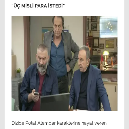
“ÜÇ MİSLİ PARA İSTEDİ”
Dizide Polat Alemdar karakterine hayat veren